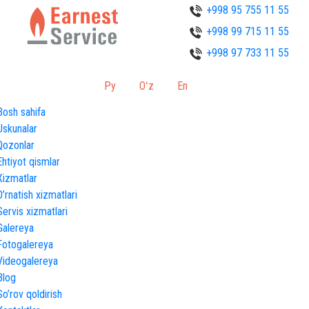
+998 95 755 11 55
+998 99 715 11 55
+998 97 733 11 55
Ру
Oʻz
En
Bosh sahifa
Uskunalar
Qozonlar
Ehtiyot qismlar
Xizmatlar
O’rnatish xizmatlari
Servis xizmatlari
Galereya
Fotogalereya
Videogalereya
Blog
So’rov qoldirish