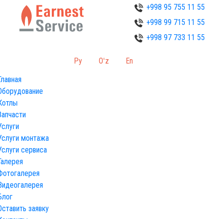
+998 95 755 11 55
+998 99 715 11 55
+998 97 733 11 55
Ру
Oʻz
En
Главная
Оборудование
Котлы
Запчасти
Услуги
Услуги монтажа
Услуги сервиса
Галерея
Фотогалерея
Видеогалерея
Блог
Оставить заявку