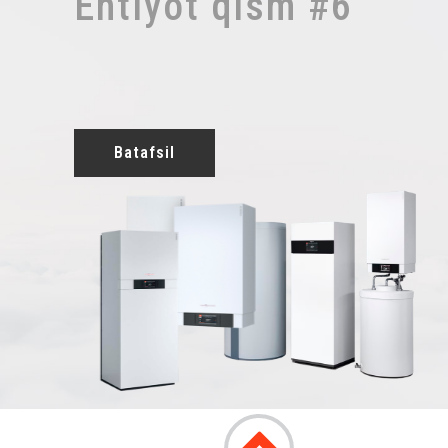
Ehtiyot qism #6
Batafsil