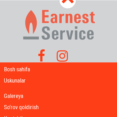
Bosh sahifa
Uskunalar
Galereya
So’rov qoldirish