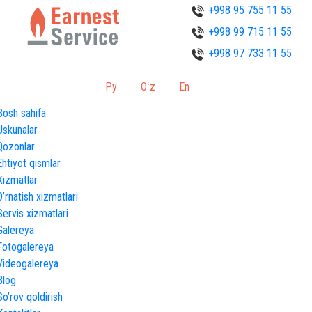
+998 95 755 11 55
+998 99 715 11 55
+998 97 733 11 55
Ру
Oʻz
En
Bosh sahifa
Uskunalar
Qozonlar
Ehtiyot qismlar
Xizmatlar
O’rnatish xizmatlari
Servis xizmatlari
Galereya
Fotogalereya
Videogalereya
Blog
So’rov qoldirish