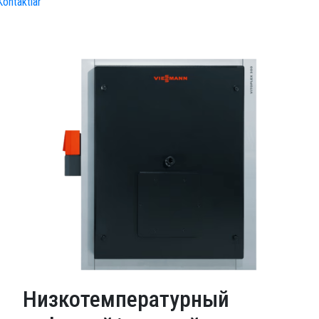
Kontaktlar
Низкотемпературный