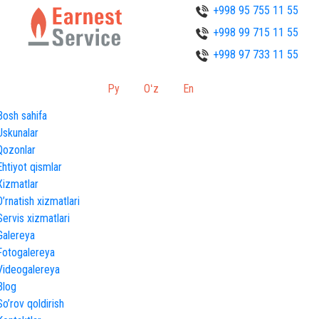
+998 95 755 11 55
+998 99 715 11 55
+998 97 733 11 55
Ру
Oʻz
En
Bosh sahifa
Uskunalar
Qozonlar
Ehtiyot qismlar
Xizmatlar
O’rnatish xizmatlari
Servis xizmatlari
Galereya
Fotogalereya
Videogalereya
Blog
So’rov qoldirish