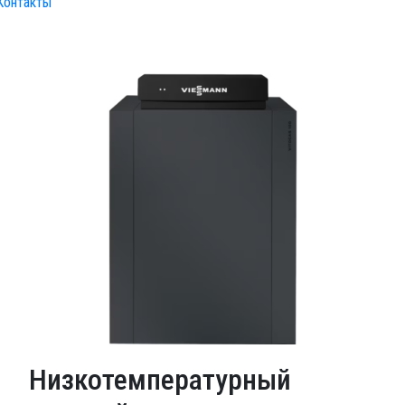
Контакты
Низкотемпературный