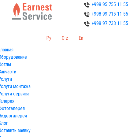
+998 95 755 11 55
+998 99 715 11 55
+998 97 733 11 55
Ру
Oʻz
En
Главная
Оборудование
Котлы
Запчасти
Услуги
Услуги монтажа
Услуги сервиса
Галерея
Фотогалерея
Видеогалерея
Блог
Оставить заявку