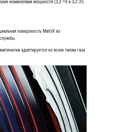
вумя номиналами мощности (3,2-19 и 3,2-25
иальная поверхность MatriX из
 службы.
матически адаптируется ко всем типам газа