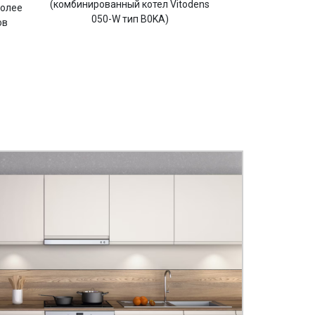
(комбинированный котел Vitodens
более
050-W тип B0KA)
ов