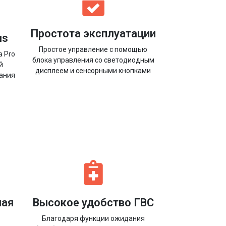
Простота эксплуатации
us
Простое управление с помощью
a Pro
блока управления со светодиодным
й
дисплеем и сенсорными кнопками
рания
ная
Высокое удобство ГВС
Благодаря функции ожидания