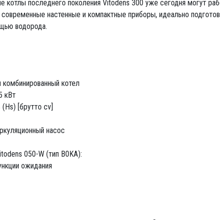
ые котлы последнего поколения Vitodens 300 уже сегодня могут раб
 современные настенные и компактные приборы, идеально подготов
ощью водорода.
и комбинированный котел
5 кВт
(Hs) [брутто cv]
ркуляционный насос
todens 050-W (тип B0KA):
ункции ожидания