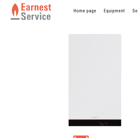
Home page
Home page
Equipment
Equipment
Se
Se