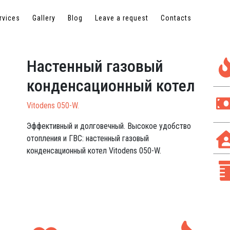
rvices
rvices
Gallery
Gallery
Blog
Blog
Leave a request
Leave a request
Contacts
Contacts
Настенный газовый
конденсационный котел
Vitodens 050-W.
Эффективный и долговечный. Высокое удобство
отопления и ГВС: настенный газовый
конденсационный котел Vitodens 050-W.